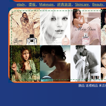
elady
。
槳板
。
Makeups
。
經典旅遊
。
Skincare
。
Beauty
贈品 送禮精品 來店