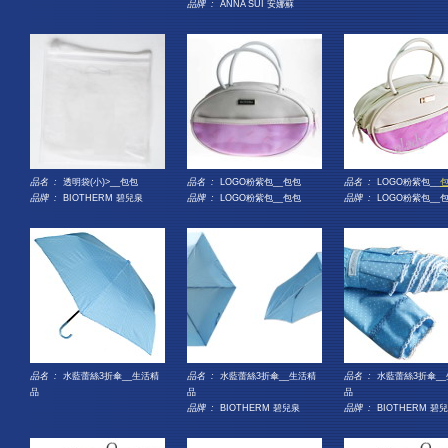
品牌 :
ANNA SUI 安娜蘇
品名 :
透明袋(小)>__包包
品名 :
LOGO粉紫包__包包
品名 :
LOGO粉紫包__
品牌 :
BIOTHERM 碧兒泉
品牌 :
LOGO粉紫包__包包
品牌 :
LOGO粉紫包__
品名 :
水藍蕾絲3折傘__生活精
品名 :
水藍蕾絲3折傘__生活精
品名 :
水藍蕾絲3折傘_
品
品
品
品牌 :
BIOTHERM 碧兒泉
品牌 :
BIOTHERM 碧