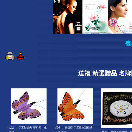
禮
送禮 精選贈品 名牌
品名 :
手工彩蝶夾_夢幻紫__生
品名 :
安娜蘇 手工蝶夾甜橙橘