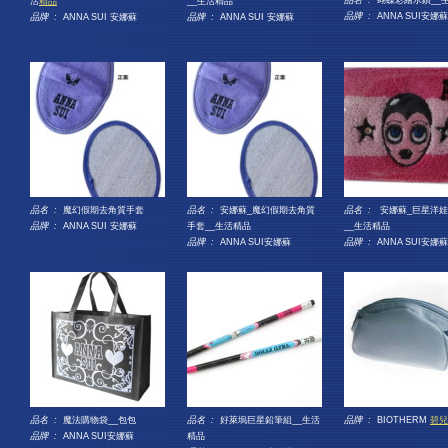
品名 :
蝴蝶彩繪水鑽__
活
精品
__生活精品
品牌 :
ANNA SUI安娜蘇
品牌 :
ANNA SUI 安娜蘇
品牌 :
ANNA SUI 安娜蘇
品名 :
魔幻假期去角質手套
品名 :
安娜蘇_魔幻假期去角質
品名 :
安娜蘇_巨星洋
品牌 :
ANNA SUI 安娜蘇
手套__生活精品
__生活精品
品牌 :
ANNA SUI安娜蘇
品牌 :
ANNA SUI安娜蘇
品名 :
魔法購物袋__包包
品名 :
好萊塢巨星鉛筆組__生活
品牌 :
BIOTHERM
碧兒
品牌 :
ANNA SUI安娜蘇
精品