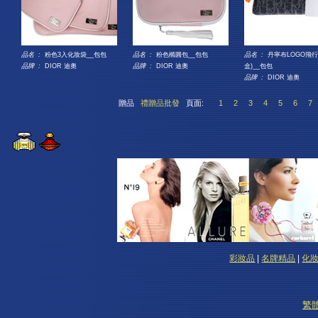
品名 :
粉色3入化妝袋__包包
品名 :
粉色橢圓包__包包
品名 :
丹寧布LOGO飛行
品牌 :
DIOR 迪奧
品牌 :
DIOR 迪奧
盒)__包包
品牌 :
DIOR 迪奧
贈品
禮贈品批發
頁面:
1
2
3
4
5
6
7
彩妝品
|
名牌精品
|
化
繁