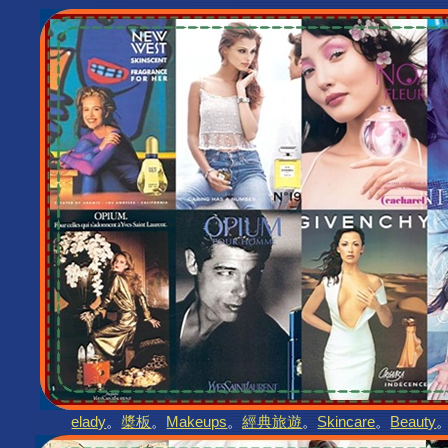
elady
。
槳板
。
Makeups
。
經典旅遊
。
Skincare
。
Beauty