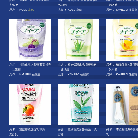
品名 :
靡美姬 3D彎弧 捲翹睫毛
品名 :
靡美姬 3D彎弧 捲翹睫毛
品名 :
植物性保濕沐浴乳
夾/粉色
夾/粉色
__沐浴精
品牌 :
KOSE
高絲
品牌 :
KOSE 高絲
品牌 :
KANEBO 佳麗寶
品名 :
植物保濕沐浴/葡萄葉補充
品名 :
植物保濕沐浴/蘆薈補充
品名 :
植物保濕沐浴/葡
__沐浴精
__沐浴精
__沐浴精
品牌 :
KANEBO 佳麗寶
品牌 :
KANEBO 佳麗寶
品牌 :
KANEBO 佳麗寶
品名 :
雙效卸妝洗面乳/桃葉__
品名 :
植物性洗面乳/茶葉__洗
品名 :
杏仁身體滋養凝乳
洗面乳
面乳
乳