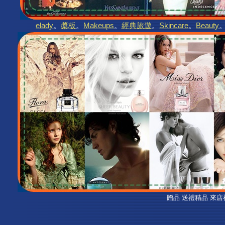
elady
。
槳板
。
Makeups
。
經典旅遊
。
Skincare
。
Beauty
贈品 送禮精品 來店