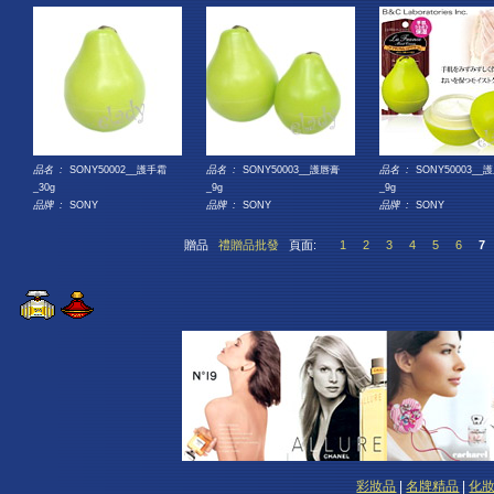
品名 :
SONY50002__護手霜
品名 :
SONY50003__護唇膏
品名 :
SONY50003__
_30g
_9g
_9g
品牌 :
SONY
品牌 :
SONY
品牌 :
SONY
贈品
禮贈品批發
頁面:
1
2
3
4
5
6
7
彩妝品
|
名牌精品
|
化