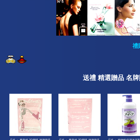
禮
送禮 精選贈品 名牌