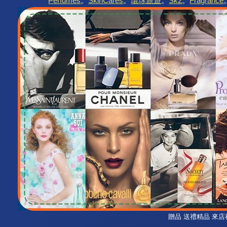
Perfumes
。
SkinCares
。
環球旅遊
。
Sk2
。
Fragrance
贈品 送禮精品 來店