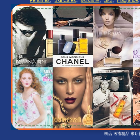
Perfumes
。
SkinCares
。
環球旅遊
。
Sk2
。
Fragrance
贈品 送禮精品 來店