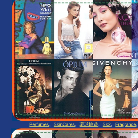
Perfumes
。
SkinCares
。
環球旅遊
。
Sk2
。
Fragrance