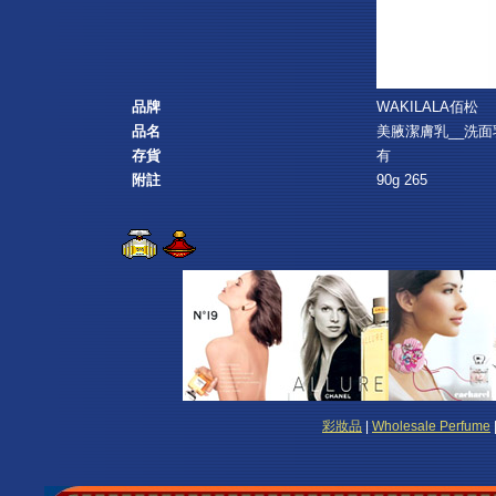
品牌
WAKILALA佰松
品名
美腋潔膚乳__洗面
存貨
有
附註
90g 265
彩妝品
|
Wholesale Perfume